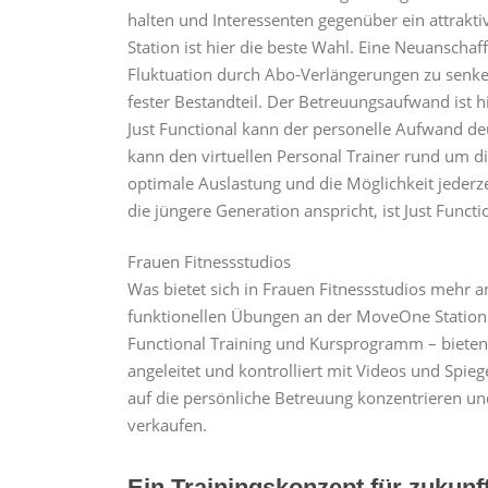
halten und Interessenten gegenüber ein attrakt
Station ist hier die beste Wahl. Eine Neuansch
Fluktuation durch Abo-Verlängerungen zu senken.
fester Bestandteil. Der Betreuungsaufwand ist h
Just Functional kann der personelle Aufwand deu
kann den virtuellen Personal Trainer rund um die
optimale Auslastung und die Möglichkeit jederze
die jüngere Generation anspricht, ist Just Functi
Frauen Fitnessstudios
Was bietet sich in Frauen Fitnessstudios mehr a
funktionellen Übungen an der MoveOne Station
Functional Training und Kursprogramm – bieten S
angeleitet und kontrolliert mit Videos und Spiege
auf die persönliche Betreuung konzentrieren 
verkaufen.
Ein Trainingskonzept für zukun