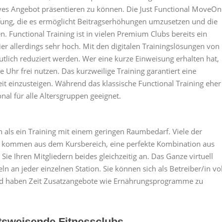
ives Angebot präsentieren zu können. Die Just Functional MoveOn
affung, die es ermöglicht Beitragserhöhungen umzusetzen und die
 Functional Training ist in vielen Premium Clubs bereits ein
ier allerdings sehr hoch. Mit den digitalen Trainingslösungen von
tlich reduziert werden. Wer eine kurze Einweisung erhalten hat,
 Uhr frei nutzen. Das kurzweilige Training garantiert eine
it einzusteigen. Während das klassische Functional Training eher
onal für alle Altersgruppen geeignet.
n als ein Training mit einem geringen Raumbedarf. Viele der
 kommen aus dem Kursbereich, eine perfekte Kombination aus
ie Ihren Mitgliedern beides gleichzeitig an. Das Ganze virtuell
ln an jeder einzelnen Station. Sie können sich als Betreiber/in vol
und haben Zeit Zusatzangebote wie Ernährungsprogramme zu
ftsweisende Fitnessclubs