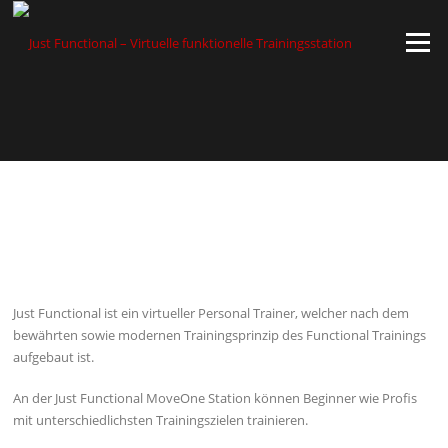
Zum
Inhalt
Menü
springen
Just Functional ist ein virtueller Personal Trainer, welcher nach dem
bewährten sowie modernen Trainingsprinzip des Functional Trainings
aufgebaut ist.
An der Just Functional MoveOne Station können Beginner wie Profis
mit unterschiedlichsten Trainingszielen trainieren.