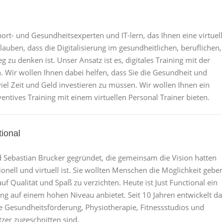
port- und Gesundheitsexperten und IT-lern, das Ihnen eine virtuel
glauben, dass die Digitalisierung im gesundheitlichen, beruflichen,
zu denken ist. Unser Ansatz ist es, digitales Training mit der
. Wir wollen Ihnen dabei helfen, dass Sie die Gesundheit und
iel Zeit und Geld investieren zu müssen. Wir wollen Ihnen ein
ventives Training mit einem virtuellen Personal Trainer bieten.
tional
nd Sebastian Brucker gegründet, die gemeinsam die Vision hatten
ionell und virtuell ist. Sie wollten Menschen die Möglichkeit gebe
uf Qualität und Spaß zu verzichten. Heute ist Just Functional ein
ing auf einem hohen Niveau anbietet. Seit 10 Jahren entwickelt d
he Gesundheitsförderung, Physiotherapie, Fitnessstudios und
tzer zugeschnitten sind.