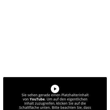
Sie sehen gerade einen Platzhalterinhalt
von
YouTube
. Um auf den eigentlichen
Inhalt zuzugreifen, klicken Sie auf die
Schaltfläche unten. Bitte beachten Sie, dass