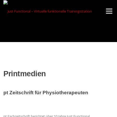
Zum
Inhalt
Menü
springen
Printmedien
pt Zeitschrift für Physiotherapeuten
pt Fachzeitschrift berichtet über 10 Jahre Just Functional