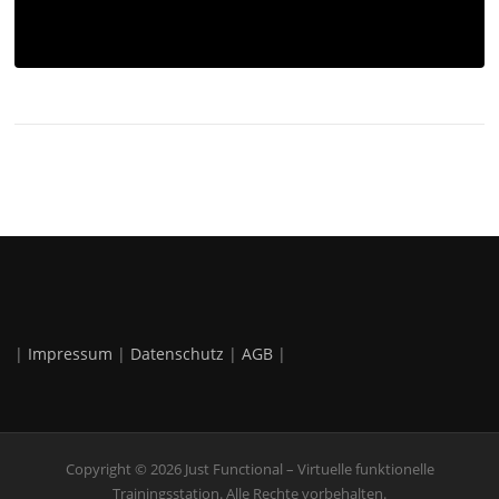
|
Impressum
|
Datenschutz
|
AGB
|
Copyright © 2026 Just Functional – Virtuelle funktionelle
Trainingsstation. Alle Rechte vorbehalten.