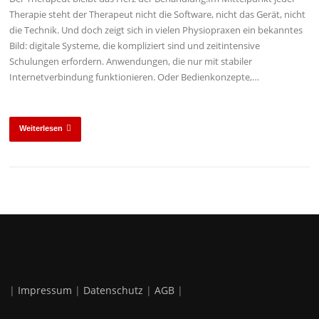
Therapie steht der Therapeut nicht die Software, nicht das Gerät, nicht
die Technik. Und doch zeigt sich in vielen Physiopraxen ein bekanntes
Bild: digitale Systeme, die kompliziert sind und zeitintensive
Schulungen erfordern. Anwendungen, die nur mit stabiler
Internetverbindung funktionieren. Oder Bedienkonzepte,…
Weiterlesen
|
Impressum
|
Datenschutz
|
AGB
|