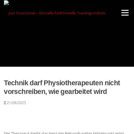
Zum
Inhalt
Menü
springen
Technik darf Physiotherapeuten nicht
vorschreiben, wie gearbeitet wird
21/08/2025
Der Therapeut bleibt das Herz der Behandlung!Im Mittelpunkt jeder