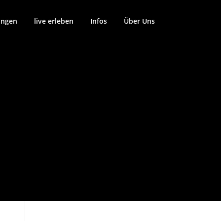
ungen
live erleben
Infos
Über Uns