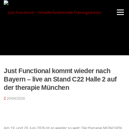
Zum
Inhalt
Menü
springen
Just Functional kommt wieder nach
Bayern – live an Stand C22 Halle 2 auf
der therapie München
20/04/2026
Am 19. und 20. Juni 2026 ist es wieder so weit: Die therapie MÜNCHEN