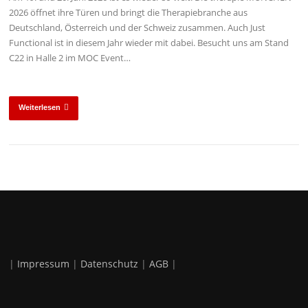
2026 öffnet ihre Türen und bringt die Therapiebranche aus
Deutschland, Österreich und der Schweiz zusammen. Auch Just
Functional ist in diesem Jahr wieder mit dabei. Besucht uns am Stand
C22 in Halle 2 im MOC Event…
Weiterlesen
|
Impressum
|
Datenschutz
|
AGB
|