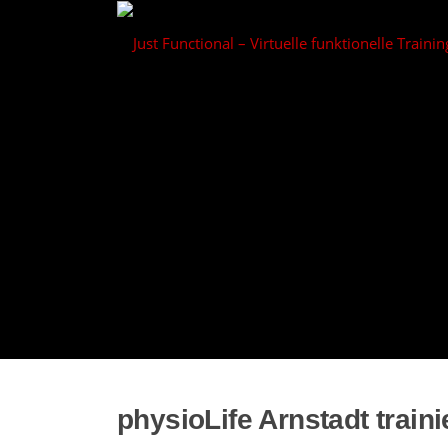
Zum
Inhalt
springen
physioLife Arnstadt train