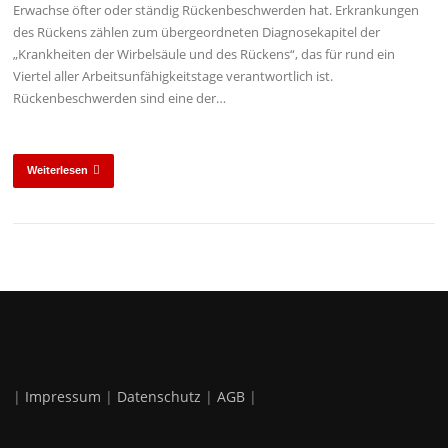
Erwachse öfter oder ständig Rückenbeschwerden hat. Erkrankungen
des Rückens zählen zum übergeordneten Diagnosekapitel der
„Krankheiten der Wirbelsäule und des Rückens“, das für rund ein
Viertel aller Arbeitsunfähigkeitstage verantwortlich ist.
Rückenbeschwerden sind eine der…
Weiterlesen
|
Impressum
|
Datenschutz
|
AGB
|