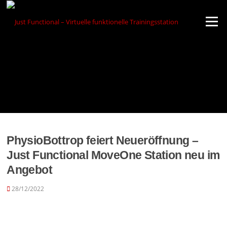
Zum
Inhalt
Menü
springen
PhysioBottrop feiert Neueröffnung –
Just Functional MoveOne Station neu im
Angebot
28/12/2022