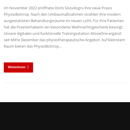
Im November 2022 eröffnete Doris Sözüdogru ihre neue Praxis
PhysioBottrop. Nach den Umbaumaßnahmen strahlen ihre modern
ausgestatteten Behandlungsräume im neuen Licht. Für ihre Patienten
hat die Praxisinhaberin ein besonderes Weihnachtsgeschenk besorgt.
Unsere digitalen und funktionelle Trainingsstation MoveOne ergänzt
seit Mitte Dezember das physiotherapeutische Angebot. Auf kleinstem
Raum bieten das PhysioBottrop…
Weiterlesen