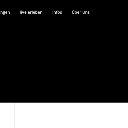
ungen
live erleben
Infos
Über Uns