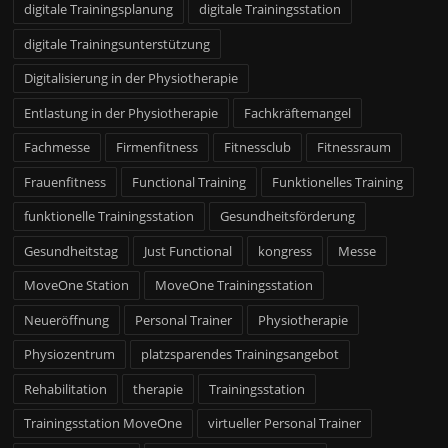
digitale Trainingsplanung
digitale Trainingsstation
digitale Trainingsunterstützung
Digitalisierung in der Physiotherapie
Entlastung in der Physiotherapie
Fachkräftemangel
Fachmesse
Firmenfitness
Fitnessclub
Fitnessraum
Frauenfitness
Functional Training
Funktionelles Training
funktionelle Trainingsstation
Gesundheitsförderung
Gesundheitstag
Just Functional
kongress
Messe
MoveOne Station
MoveOne Trainingsstation
Neueröffnung
Personal Trainer
Physiotherapie
Physiozentrum
platzsparendes Trainingsangebot
Rehabilitation
therapie
Trainingsstation
Trainingsstation MoveOne
virtueller Personal Trainer