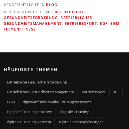
VERÖFFENTLICHT IN
BLOG
VERSCHLAGWORTET MIT
BETRIEBLICHE
GESUNDHEITSFÖRDERUNG
,
BETRIEBLICHES
GESUNDHEITSMANAGEMENT
,
BETRIEBSSPORT
,
BGF
,
BGM
,
FIRMENFITNESS
HÄUFIGSTE THEMEN
Betriebliche Gesundheitsförderung
Betriebliches Gesundheitsmanagement
Betriebssport
BGF
BGM
digitaler funktioneller Trainingsassistent
Digitaler Trainingsassistent
Digitales Training
digitales Trainingskonzept
digitale Trainingslösungen