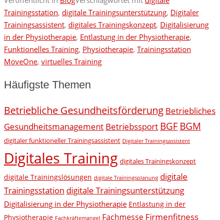
Trainingsstation
,
digitale Trainingsunterstützung
,
Digitaler
Trainingsassistent
,
digitales Trainingskonzept
,
Digitalisierung
in der Physiotherapie
,
Entlastung in der Physiotherapie
,
Funktionelles Training
,
Physiotherapie
,
Trainingsstation
MoveOne
,
virtuelles Training
Häufigste Themen
Betriebliche Gesundheitsförderung
Betriebliches
BGF
BGM
Gesundheitsmanagement
Betriebssport
digitaler funktioneller Trainingsassistent
Digitaler Trainingsassistent
Digitales Training
digitales Trainingskonzept
digitale
digitale Trainingslösungen
digitale Trainingsplanung
Trainingsstation
digitale Trainingsunterstützung
Digitalisierung in der Physiotherapie
Entlastung in der
Firmenfitness
Fachmesse
Physiotherapie
Fachkräftemangel