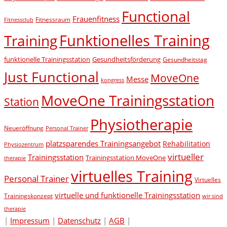
Functional
Frauenfitness
Fitnessraum
Fitnessclub
Funktionelles Training
Training
funktionelle Trainingsstation
Gesundheitsförderung
Gesundheitstag
Just Functional
MoveOne
Messe
kongress
MoveOne Trainingsstation
Station
Physiotherapie
Neueröffnung
Personal Trainer
platzsparendes Trainingsangebot
Rehabilitation
Physiozentrum
virtueller
Trainingsstation
Trainingsstation MoveOne
therapie
virtuelles Training
Personal Trainer
Virtuelles
virtuelle und funktionelle Trainingsstation
Trainingskonzept
wir sind
therapie
|
Impressum
|
Datenschutz
|
AGB
|