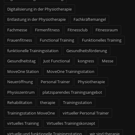
Digitalisierung in der Physiotherapie
Entlastung in der Physiotherapie
Fachkräftemangel
Fachmesse
Firmenfitness
Fitnessclub
Fitnessraum
Frauenfitness
Functional Training
Funktionelles Training
funktionelle Trainingsstation
Gesundheitsförderung
Gesundheitstag
Just Functional
kongress
Messe
MoveOne Station
MoveOne Trainingsstation
Neueröffnung
Personal Trainer
Physiotherapie
Physiozentrum
platzsparendes Trainingsangebot
Rehabilitation
therapie
Trainingsstation
Trainingsstation MoveOne
virtueller Personal Trainer
virtuelles Training
Virtuelles Trainingskonzept
virtuelle und funktionelle Trainingsstation
wir sind therapie