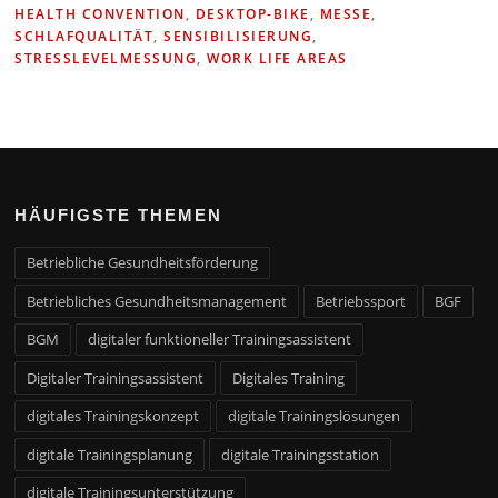
HEALTH CONVENTION
,
DESKTOP-BIKE
,
MESSE
,
SCHLAFQUALITÄT
,
SENSIBILISIERUNG
,
STRESSLEVELMESSUNG
,
WORK LIFE AREAS
HÄUFIGSTE THEMEN
Betriebliche Gesundheitsförderung
Betriebliches Gesundheitsmanagement
Betriebssport
BGF
BGM
digitaler funktioneller Trainingsassistent
Digitaler Trainingsassistent
Digitales Training
digitales Trainingskonzept
digitale Trainingslösungen
digitale Trainingsplanung
digitale Trainingsstation
digitale Trainingsunterstützung