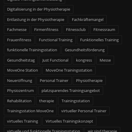
Digitalisierung in der Physiotherapie
Entlastung in der Physiotherapie
Fachkräftemangel
Fachmesse
Firmenfitness
Fitnessclub
Fitnessraum
Frauenfitness
Functional Training
Funktionelles Training
funktionelle Trainingsstation
Gesundheitsförderung
Gesundheitstag
Just Functional
kongress
Messe
MoveOne Station
MoveOne Trainingsstation
Neueröffnung
Personal Trainer
Physiotherapie
Physiozentrum
platzsparendes Trainingsangebot
Rehabilitation
therapie
Trainingsstation
Trainingsstation MoveOne
virtueller Personal Trainer
virtuelles Training
Virtuelles Trainingskonzept
virtuelle und funktionelle Trainingsstation
wir sind therapie