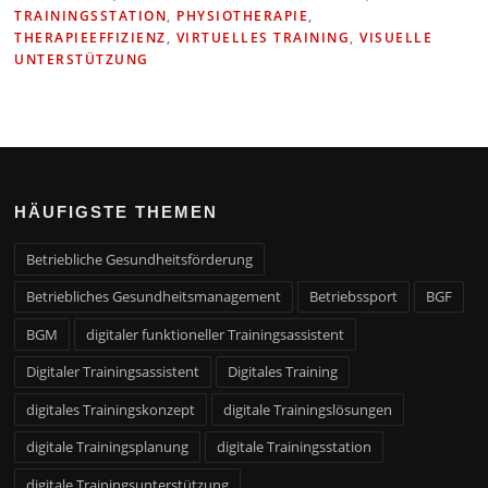
TRAININGSSTATION
,
PHYSIOTHERAPIE
,
THERAPIEEFFIZIENZ
,
VIRTUELLES TRAINING
,
VISUELLE
UNTERSTÜTZUNG
HÄUFIGSTE THEMEN
Betriebliche Gesundheitsförderung
Betriebliches Gesundheitsmanagement
Betriebssport
BGF
BGM
digitaler funktioneller Trainingsassistent
Digitaler Trainingsassistent
Digitales Training
digitales Trainingskonzept
digitale Trainingslösungen
digitale Trainingsplanung
digitale Trainingsstation
digitale Trainingsunterstützung