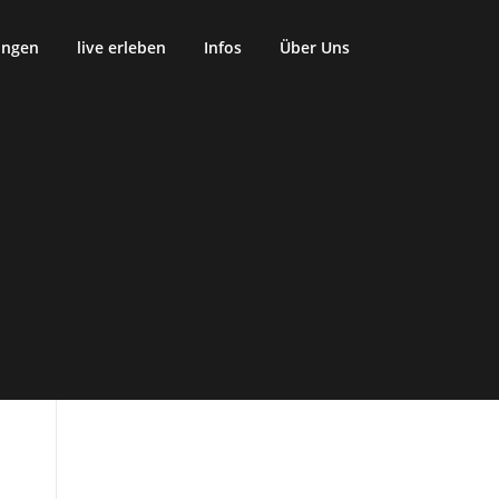
ungen
live erleben
Infos
Über Uns