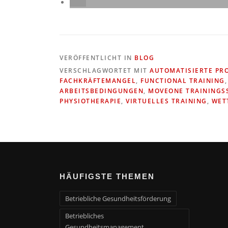
VERÖFFENTLICHT IN
BLOG
VERSCHLAGWORTET MIT
AUTOMATISIERTE PR
FACHKRÄFTEMANGEL
,
FUNCTIONAL TRAINING
ARBEITSBEDINGUNGEN
,
MOVEONE TRAININGS
PHYSIOTHERAPIE
,
VIRTUELLES TRAINING
,
WET
HÄUFIGSTE THEMEN
Betriebliche Gesundheitsförderung
Betriebliches
Gesundheitsmanagement