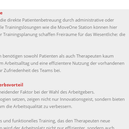
se
r die direkte Patientenbetreuung durch administrative oder
ale Trainingslösungen wie die MoveOne Station können hier
er Trainingsplanung schaffen Freiräume für das Wesentliche: die
ion benötigen sowohl Patienten als auch Therapeuten kaum
im Arbeitsalltag und eine effizientere Nutzung der vorhandenen
ur Zufriedenheit des Teams bei.
rbsvorteil
cheidender Faktor bei der Wahl des Arbeitgebers.
gien setzen, zeigen nicht nur Innovationsgeist, sondern bieten
m die Arbeitsqualität zu verbessern.
es und funktionelles Training, das den Therapeuten neue
o wird der Arbeitsplatz nicht nur effizienter, sondern auch