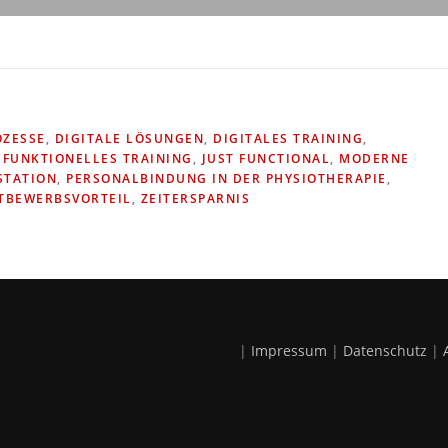
OZESSE
,
DIGITALE LÖSUNGEN
,
DIGITALES TRAINING
,
,
FUNKTIONELLES TRAINING
,
JUST FUNCTIONAL
,
MODERNE
STATION
,
PERSONALBINDUNG IN DER PHYSIOTHERAPIE
,
TBEWERBSVORTEIL
,
ZEITERSPARNIS
|
Impressum
|
Datenschutz
|