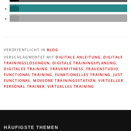
VERÖFFENTLICHT IN
BLOG
VERSCHLAGWORTET MIT
DIGITALE ANLEITUNG
,
DIGITALE
TRAININGSLÖSUNGEN
,
DIGITALE TRAININGSPLANUNG
,
DIGITALES TRAINING
,
FRAUENFITNESS
,
FRAUENSTUDIO
,
FUNCTIONAL TRAINING
,
FUNKTIONELLES TRAINING
,
JUST
FUNCTIONAL
,
MOVEONE TRAININGSSTATION
,
VIRTUELLER
PERSONAL TRAINER
,
VIRTUELLES TRAINING
HÄUFIGSTE THEMEN