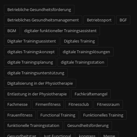
Betriebliche Gesundheitsförderung
Betriebliches Gesundheitsmanagement
Betriebssport
BGF
BGM
digitaler funktioneller Trainingsassistent
Digitaler Trainingsassistent
Digitales Training
digitales Trainingskonzept
digitale Trainingslösungen
digitale Trainingsplanung
digitale Trainingsstation
digitale Trainingsunterstützung
Digitalisierung in der Physiotherapie
Entlastung in der Physiotherapie
Fachkräftemangel
Fachmesse
Firmenfitness
Fitnessclub
Fitnessraum
Frauenfitness
Functional Training
Funktionelles Training
funktionelle Trainingsstation
Gesundheitsförderung
Gesundheitstag
Just Functional
kongress
Messe