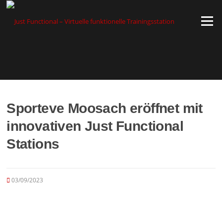
Zum
Inhalt
Menü
springen
Sporteve Moosach eröffnet mit
innovativen Just Functional
Stations
03/09/2023