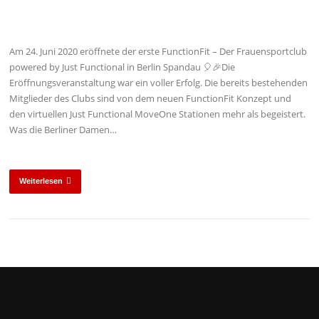
Am 24. Juni 2020 eröffnete der erste FunctionFit – Der Frauensportclub
powered by Just Functional in Berlin Spandau 🎈🎉Die
Eröffnungsveranstaltung war ein voller Erfolg. Die bereits bestehenden
Mitglieder des Clubs sind von dem neuen FunctionFit Konzept und
den virtuellen Just Functional MoveOne Stationen mehr als begeistert.
Was die Berliner Damen…
Weiterlesen