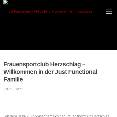
Zum
Inhalt
Menü
springen
Frauensportclub Herzschlag –
Willkommen in der Just Functional
Familie
02/06/2022
Seit dem 01.06.2022 präsentiert sich der Frauensportclub Herzschlag