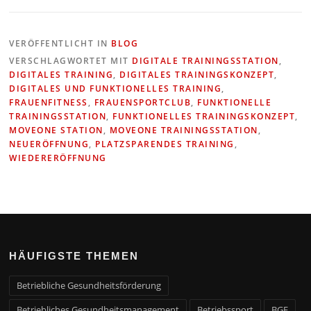
VERÖFFENTLICHT IN
BLOG
VERSCHLAGWORTET MIT
DIGITALE TRAININGSSTATION
,
DIGITALES TRAINING
,
DIGITALES TRAININGSKONZEPT
,
DIGITALES UND FUNKTIONELLES TRAINING
,
FRAUENFITNESS
,
FRAUENSPORTCLUB
,
FUNKTIONELLE
TRAININGSSTATION
,
FUNKTIONELLES TRAININGSKONZEPT
,
MOVEONE STATION
,
MOVEONE TRAININGSSTATION
,
NEUERÖFFNUNG
,
PLATZSPARENDES TRAINING
,
WIEDERERÖFFNUNG
HÄUFIGSTE THEMEN
Betriebliche Gesundheitsförderung
Betriebliches Gesundheitsmanagement
Betriebssport
BGF