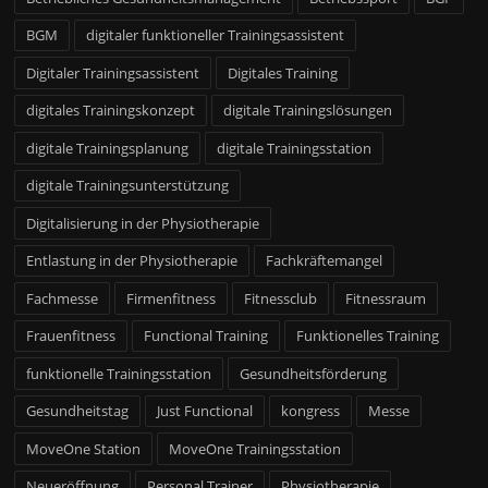
BGM
digitaler funktioneller Trainingsassistent
Digitaler Trainingsassistent
Digitales Training
digitales Trainingskonzept
digitale Trainingslösungen
digitale Trainingsplanung
digitale Trainingsstation
digitale Trainingsunterstützung
Digitalisierung in der Physiotherapie
Entlastung in der Physiotherapie
Fachkräftemangel
Fachmesse
Firmenfitness
Fitnessclub
Fitnessraum
Frauenfitness
Functional Training
Funktionelles Training
funktionelle Trainingsstation
Gesundheitsförderung
Gesundheitstag
Just Functional
kongress
Messe
MoveOne Station
MoveOne Trainingsstation
Neueröffnung
Personal Trainer
Physiotherapie