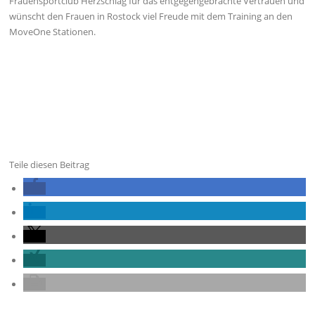
Frauensportclub Herzschlag für das entgegengebrachte Vertrauen und
wünscht den Frauen in Rostock viel Freude mit dem Training an den
MoveOne Stationen.
Teile diesen Beitrag