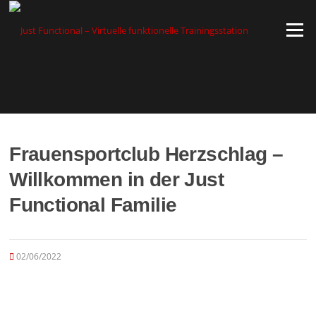
Zum
Inhalt
Menü
springen
Frauensportclub Herzschlag –
Willkommen in der Just
Functional Familie
02/06/2022