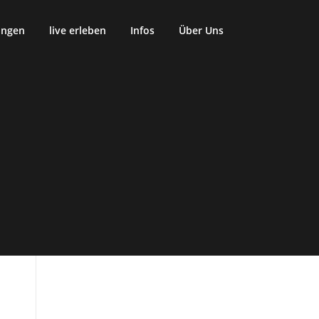
ungen
live erleben
Infos
Über Uns