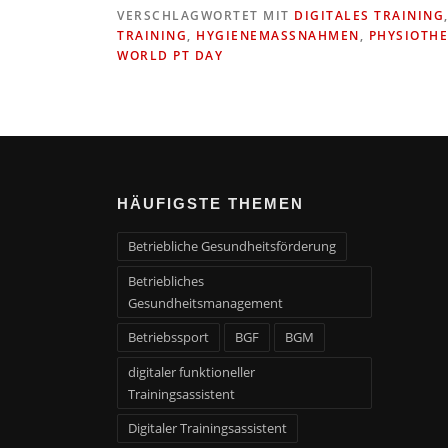
VERSCHLAGWORTET MIT
DIGITALES TRAINING
TRAINING
,
HYGIENEMASSNAHMEN
,
PHYSIOTHE
WORLD PT DAY
HÄUFIGSTE THEMEN
Betriebliche Gesundheitsförderung
Betriebliches
Gesundheitsmanagement
Betriebssport
BGF
BGM
digitaler funktioneller
Trainingsassistent
Digitaler Trainingsassistent