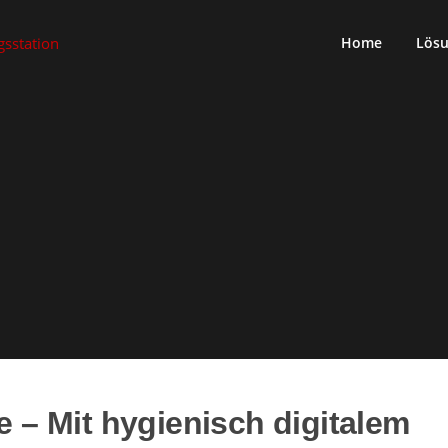
Home
Lös
e – Mit hygienisch digitalem