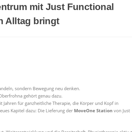
trum mit Just Functional
Alltag bringt
behandeln, sondern Bewegung neu denken.
Oberfrohna gehört genau dazu.
t Jahren für ganzheitliche Therapie, die Körper und Kopf in
ues Kapitel dazu: Die Lieferung der
MoveOne Station
von Just
ut, Weiterentwicklung und die Bereitschaft, Physiotherapie aktiv 