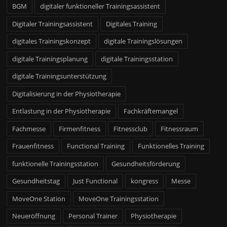
BGM
digitaler funktioneller Trainingsassistent
Digitaler Trainingsassistent
Digitales Training
digitales Trainingskonzept
digitale Trainingslösungen
digitale Trainingsplanung
digitale Trainingsstation
digitale Trainingsunterstützung
Digitalisierung in der Physiotherapie
Entlastung in der Physiotherapie
Fachkräftemangel
Fachmesse
Firmenfitness
Fitnessclub
Fitnessraum
Frauenfitness
Functional Training
Funktionelles Training
funktionelle Trainingsstation
Gesundheitsförderung
Gesundheitstag
Just Functional
kongress
Messe
MoveOne Station
MoveOne Trainingsstation
Neueröffnung
Personal Trainer
Physiotherapie