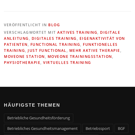
VERÖFFENTLICHT IN
BLOG
VERSCHLAGWORTET MIT
AKTIVES TRAINING
,
DIGITALE
ANLEITUNG
,
DIGITALES TRAINING
,
EIGENAKTIVITÄT VON
PATIENTEN
,
FUNCTIONAL TRAINING
,
FUNKTIONELLES
TRAINING
,
JUST FUNCTIONAL
,
MEHR AKTIVE THERAPIE
,
MOVEONE STATION
,
MOVEONE TRAININGSSTATION
,
PHYSIOTHERAPIE
,
VIRTUELLES TRAINING
HÄUFIGSTE THEMEN
Betriebliche Gesundheitsförderung
Betriebliches Gesundheitsmanagement
Betriebssport
BGF