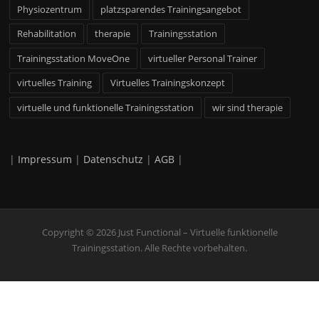
Physiozentrum
platzsparendes Trainingsangebot
Rehabilitation
therapie
Trainingsstation
Trainingsstation MoveOne
virtueller Personal Trainer
virtuelles Training
Virtuelles Trainingskonzept
virtuelle und funktionelle Trainingsstation
wir sind therapie
|
Impressum
|
Datenschutz
|
AGB
|
Copyright © 2026 Just Functional – Virtuelle funktionelle
Trainingsstation. Alle Rechte vorbehalten.
Screenr
Weitere Informationen über den gesperrten Inhalt.
parallax
theme