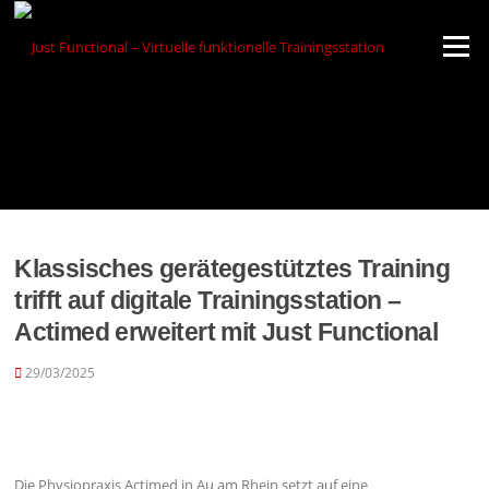
Zum
Inhalt
Menü
springen
Klassisches gerätegestütztes Training
trifft auf digitale Trainingsstation –
Actimed erweitert mit Just Functional
29/03/2025
Die Physiopraxis Actimed in Au am Rhein setzt auf eine